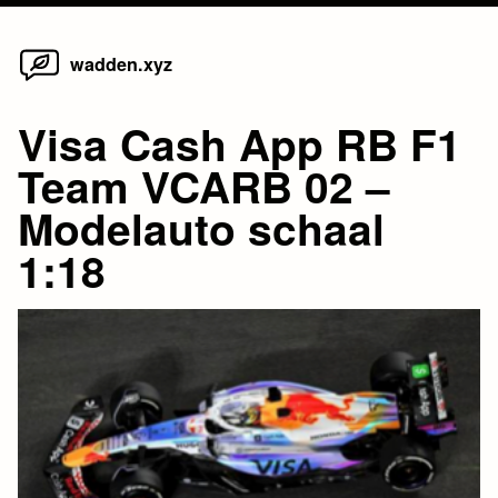
Home
Skip
wadden.xyz
to
content
Visa Cash App RB F1
Team VCARB 02 –
Modelauto schaal
1:18