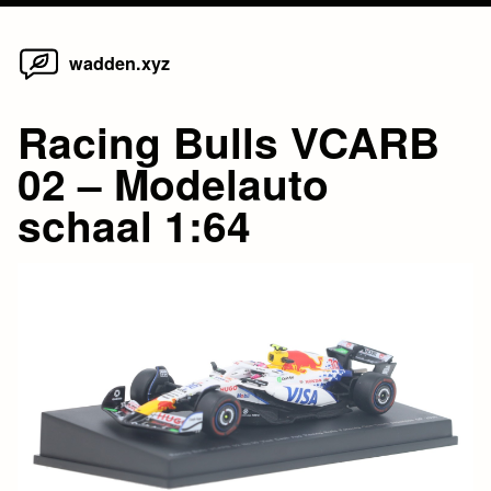
Home
Skip
wadden.xyz
to
content
Racing Bulls VCARB
02 – Modelauto
schaal 1:64