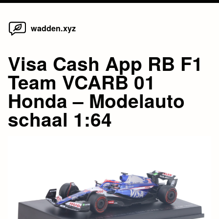
Home
Skip
wadden.xyz
to
content
Visa Cash App RB F1
Team VCARB 01
Honda – Modelauto
schaal 1:64