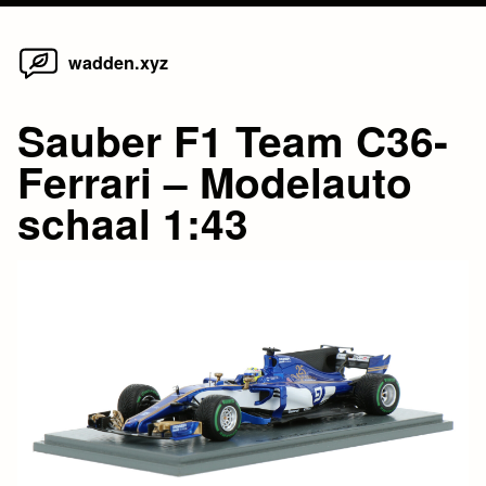
Home
Skip
wadden.xyz
to
content
Sauber F1 Team C36-
Ferrari – Modelauto
schaal 1:43