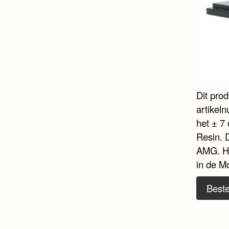
Dit pro
artikel
het ± 7 
Resin. 
AMG. He
in de M
Beste