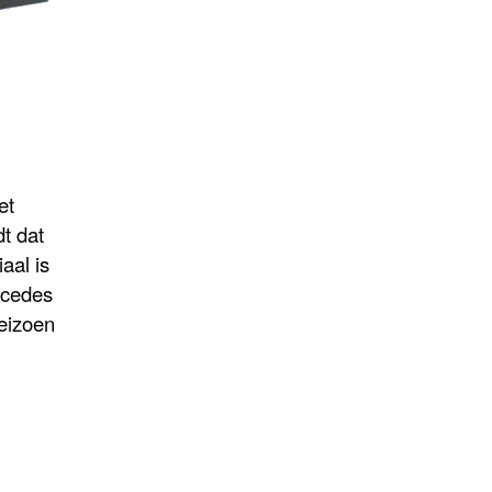
et
t dat
aal is
rcedes
eizoen