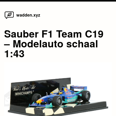
Home
Skip
wadden.xyz
to
content
Sauber F1 Team C19
– Modelauto schaal
1:43