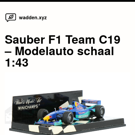
Home
Skip
wadden.xyz
to
content
Sauber F1 Team C19
– Modelauto schaal
1:43