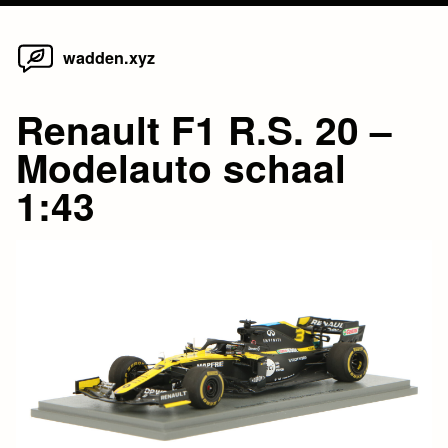
Home
Skip
wadden.xyz
to
content
Renault F1 R.S. 20 –
Modelauto schaal
1:43