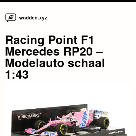
Home
Skip
wadden.xyz
to
content
Racing Point F1
Mercedes RP20 –
Modelauto schaal
1:43