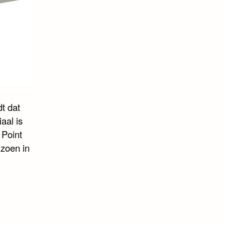
t dat
aal is
 Point
izoen in