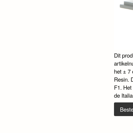
Dit pro
artikel
het ± 7 
Resin. 
F1. Het
de Itali
Beste