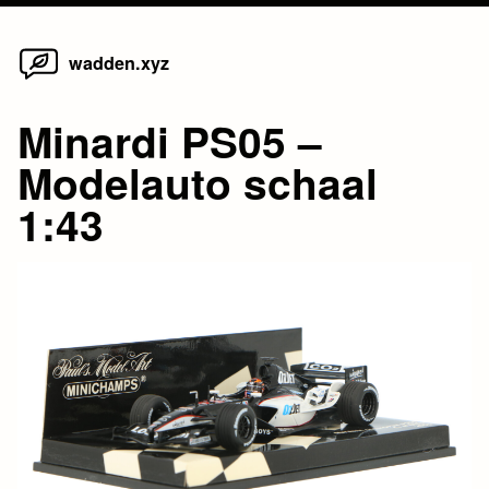
Home
Skip
wadden.xyz
to
content
Minardi PS05 –
Modelauto schaal
1:43