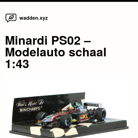
Home
Skip
wadden.xyz
to
content
Minardi PS02 –
Modelauto schaal
1:43