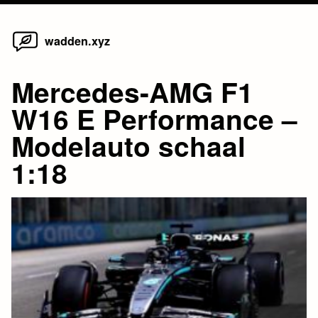
Home
Skip
wadden.xyz
to
content
Mercedes-AMG F1
W16 E Performance –
Modelauto schaal
1:18