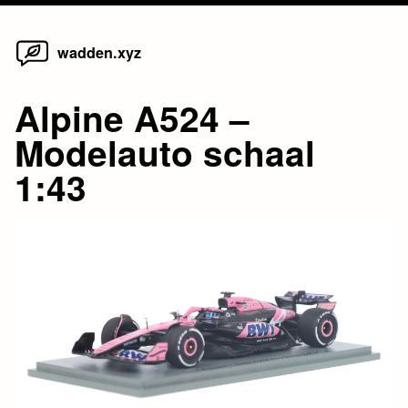
Home
Skip
wadden.xyz
to
content
Alpine A524 –
Modelauto schaal
1:43