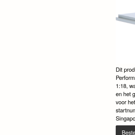
Dit pro
Perform
1:18, wa
en het 
voor he
startnu
Singapo
Beste