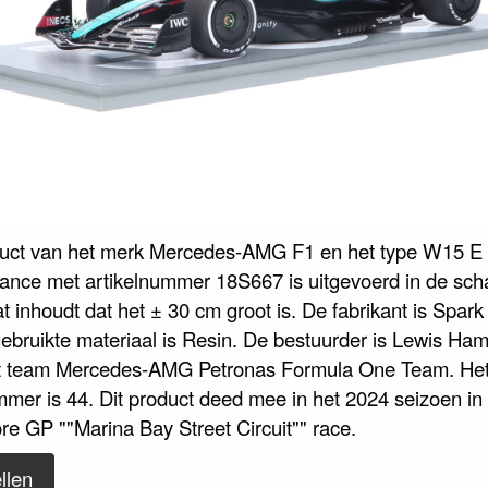
duct van het merk Mercedes-AMG F1 en het type W15 E
ance met artikelnummer 18S667 is uitgevoerd in de sch
t inhoudt dat het ± 30 cm groot is. De fabrikant is Spar
gebruikte materiaal is Resin. De bestuurder is Lewis Ham
t team Mercedes-AMG Petronas Formula One Team. He
mmer is 44. Dit product deed mee in het 2024 seizoen in
re GP ""Marina Bay Street Circuit"" race.
llen