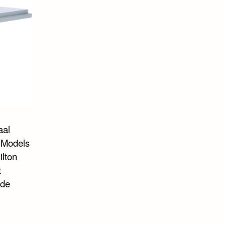
aal
k Models
ilton
t
 de