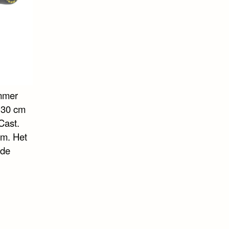
ummer
± 30 cm
Cast.
am. Het
 de