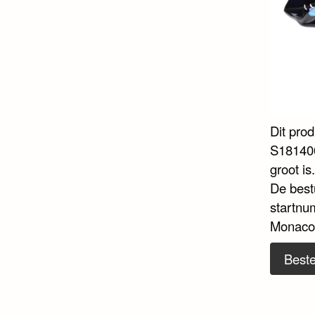
Dit pro
S181400
groot is
De best
startnu
Monaco
Beste