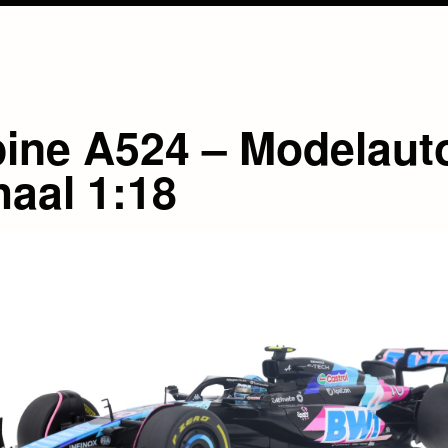
pine A524 – Modelaut
haal 1:18