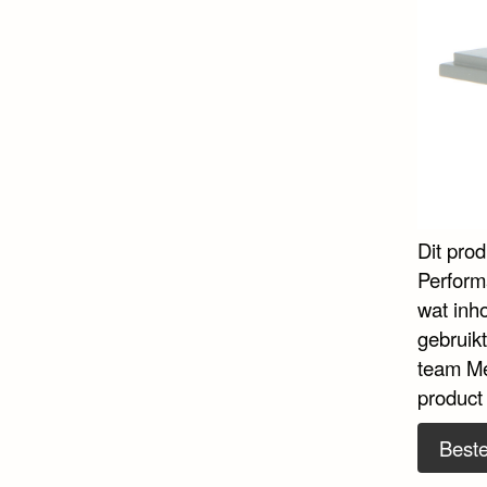
Dit pro
Perform
wat inho
gebruikt
team Me
product
Beste