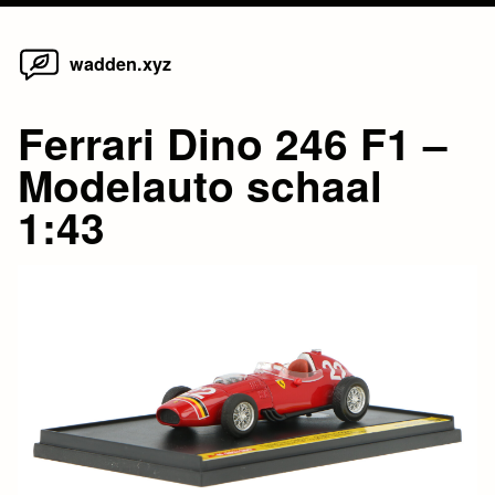
Home
Skip
wadden.xyz
to
content
Ferrari Dino 246 F1 –
Modelauto schaal
1:43