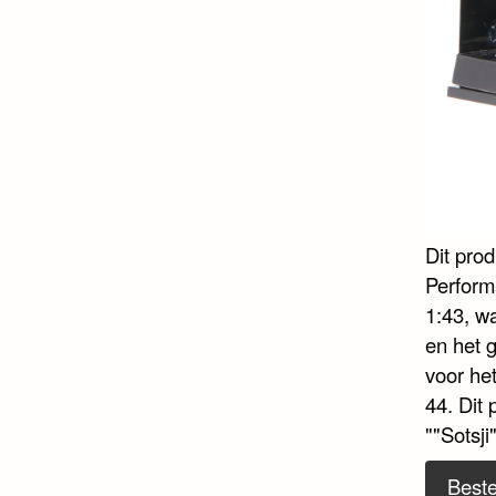
Dit pro
Perform
1:43, wa
en het 
voor he
44. Dit
""Sotsji
Beste