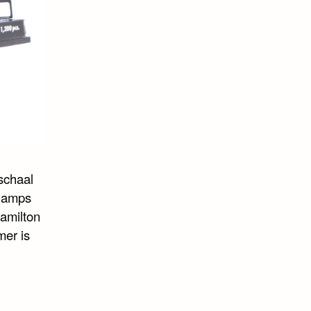
schaal
champs
Hamilton
er is