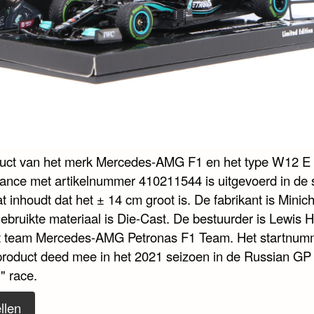
duct van het merk Mercedes-AMG F1 en het type W12 E
ance met artikelnummer 410211544 is uitgevoerd in de 
t inhoudt dat het ± 14 cm groot is. De fabrikant is Mini
gebruikte materiaal is Die-Cast. De bestuurder is Lewis 
t team Mercedes-AMG Petronas F1 Team. Het startnumm
 product deed mee in het 2021 seizoen in de Russian GP
"" race.
llen