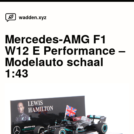
Home
Skip
wadden.xyz
to
content
Mercedes-AMG F1
W12 E Performance –
Modelauto schaal
1:43