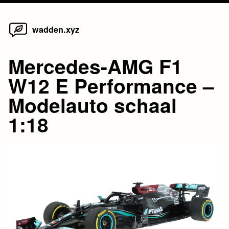
Home
Skip
wadden.xyz
to
content
Mercedes-AMG F1
W12 E Performance –
Modelauto schaal
1:18