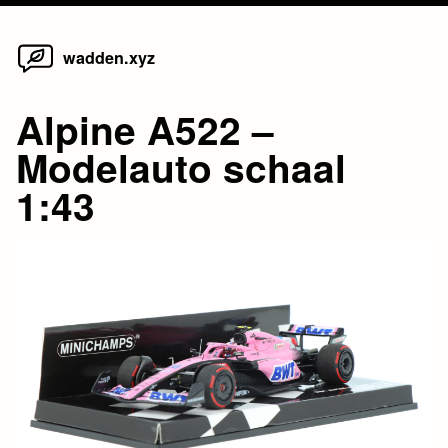
Home
Skip
wadden.xyz
to
content
Alpine A522 –
Modelauto schaal
1:43