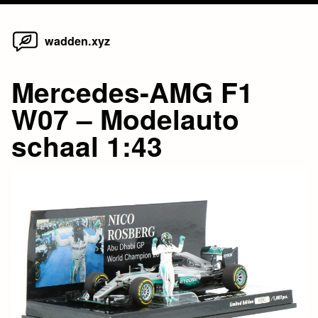
Home
Skip
wadden.xyz
to
content
Mercedes-AMG F1
W07 – Modelauto
schaal 1:43