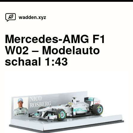
Home
Skip
wadden.xyz
to
content
Mercedes-AMG F1
W02 – Modelauto
schaal 1:43