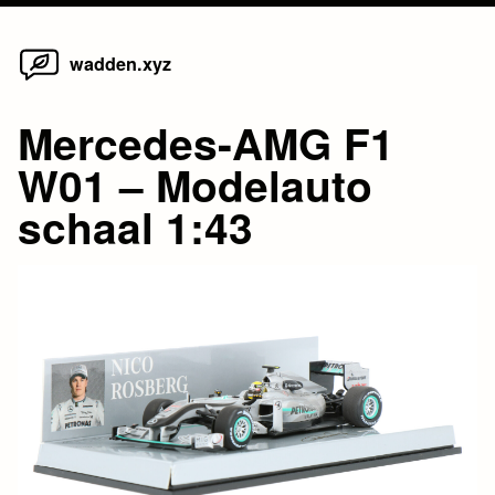
Home
Skip
wadden.xyz
to
content
Mercedes-AMG F1
W01 – Modelauto
schaal 1:43