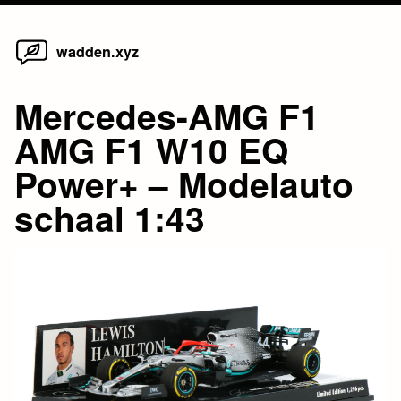
Home
Skip
wadden.xyz
to
content
Mercedes-AMG F1
AMG F1 W10 EQ
Power+ – Modelauto
schaal 1:43