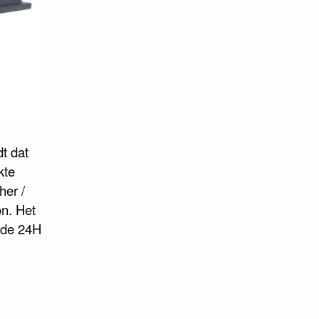
t dat
kte
her /
n. Het
n de 24H