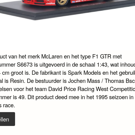
duct van het merk McLaren en het type F1 GTR met
nummer S6673 is uitgevoerd in de schaal 1:43, wat inhoud
 cm groot is. De fabrikant is Spark Models en het gebrui
al is Resin. De bestuurder is Jochen Mass / Thomas Bsc
elsen voor het team David Price Racing West Competitio
mmer is 49. Dit product deed mee in het 1995 seizoen i
 race.
llen