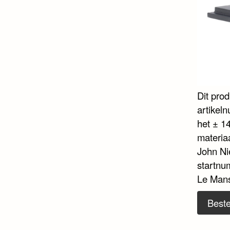
Dit pro
artikel
het ± 14
materia
John Ni
startnu
Le Mans
Beste