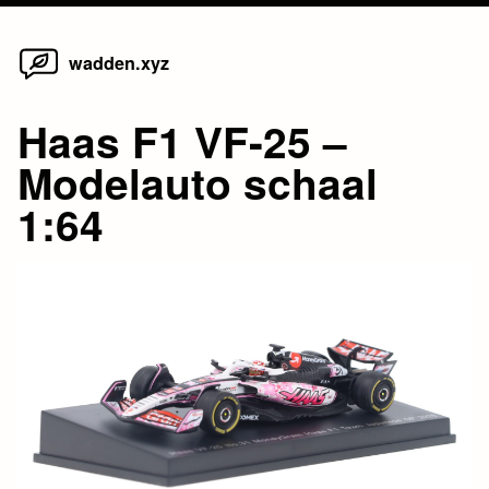
Home
Skip
wadden.xyz
to
content
Haas F1 VF-25 –
Modelauto schaal
1:64