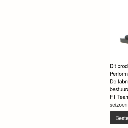
Dit pro
Perform
De fabri
bestuur
F1 Team
seizoen
Beste