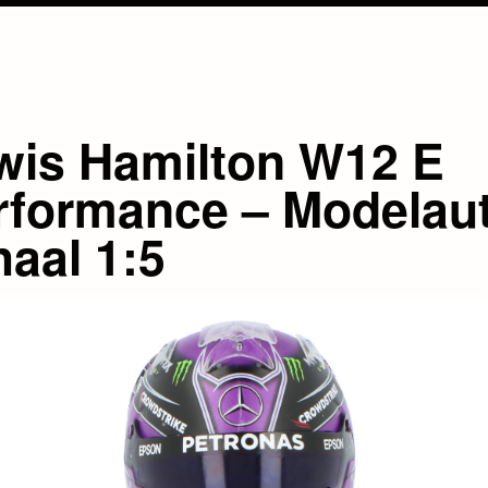
wis Hamilton W12 E
rformance – Modelau
haal 1:5