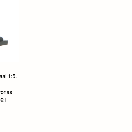
al 1:5.
ronas
021