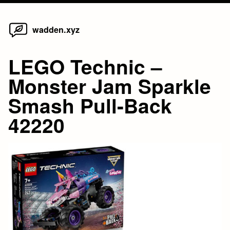
Home
Skip
wadden.xyz
to
content
LEGO Technic –
Monster Jam Sparkle
Smash Pull-Back
42220