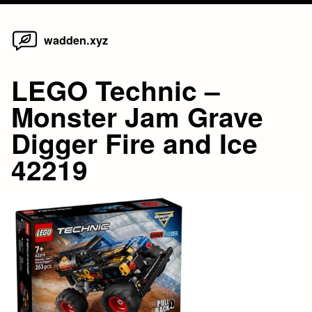
Home
Skip
wadden.xyz
to
content
LEGO Technic –
Monster Jam Grave
Digger Fire and Ice
42219