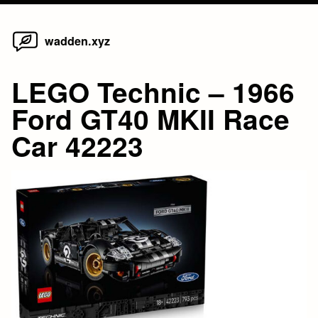
Home
Skip
wadden.xyz
to
content
LEGO Technic – 1966
Ford GT40 MKII Race
Car 42223