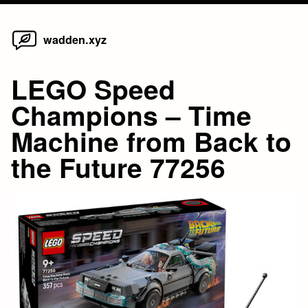
Home
Skip
wadden.xyz
to
content
LEGO Speed
Champions – Time
Machine from Back to
the Future 77256