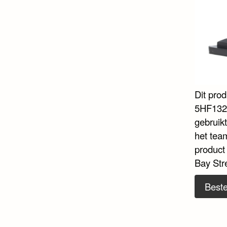
Dit pro
5HF132 i
gebruik
het tea
product
Bay Stre
Beste