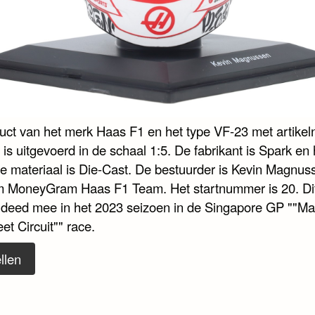
duct van het merk Haas F1 en het type VF-23 met artik
s uitgevoerd in de schaal 1:5. De fabrikant is Spark en 
te materiaal is Die-Cast. De bestuurder is Kevin Magnus
m MoneyGram Haas F1 Team. Het startnummer is 20. Di
 deed mee in het 2023 seizoen in de Singapore GP ""Ma
et Circuit"" race.
llen