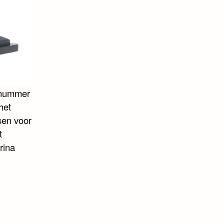
elnummer
het
sen voor
t
rina