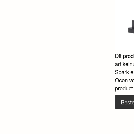
Dit pro
artikel
Spark e
Ocon vo
product
Beste