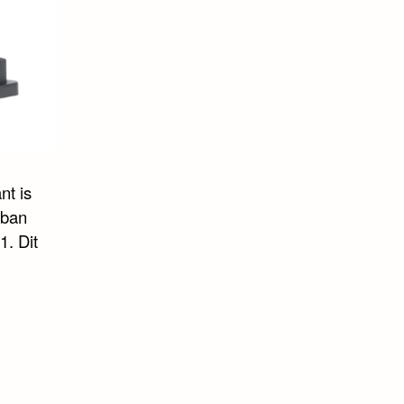
nt is
eban
. Dit