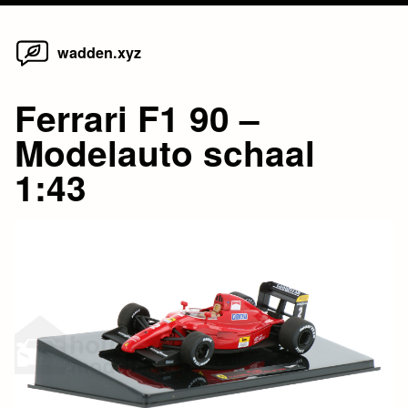
Home
Skip
wadden.xyz
to
content
Ferrari F1 90 –
Modelauto schaal
1:43