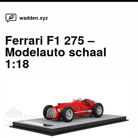
Home
Skip
wadden.xyz
to
content
Ferrari F1 275 –
Modelauto schaal
1:18