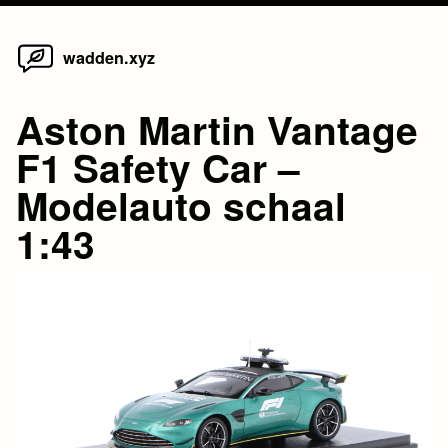
Home
Skip
wadden.xyz
to
content
Aston Martin Vantage
F1 Safety Car –
Modelauto schaal
1:43