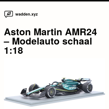
Home
Skip
wadden.xyz
to
content
Aston Martin AMR24
– Modelauto schaal
1:18