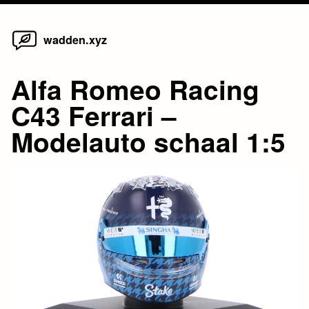
Home
Skip
wadden.xyz
to
content
Alfa Romeo Racing
C43 Ferrari –
Modelauto schaal 1:5