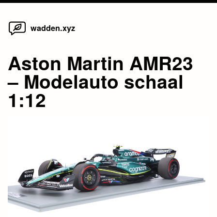
Home
Skip
wadden.xyz
to
content
Aston Martin AMR23
– Modelauto schaal
1:12