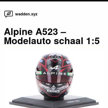
Home
Skip
wadden.xyz
to
content
Alpine A523 –
Modelauto schaal 1:5