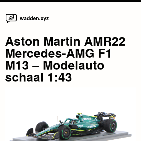
Home
Skip
wadden.xyz
to
content
Aston Martin AMR22
Mercedes-AMG F1
M13 – Modelauto
schaal 1:43