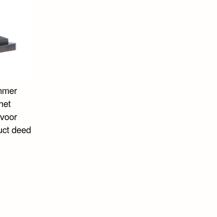
ummer
het
 voor
uct deed