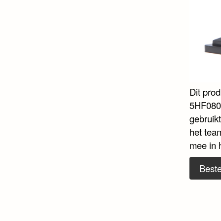
Dit pro
5HF080 i
gebruik
het tea
mee in 
Beste