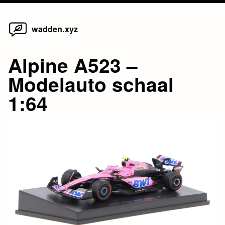
Home
Skip
wadden.xyz
to
content
Alpine A523 –
Modelauto schaal
1:64