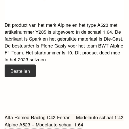
Dit product van het merk Alpine en het type A523 met
artikelnummer Y285 is uitgevoerd in de schaal 1:64. De
fabrikant is Spark en het gebruikte materiaal is Die-Cast.
De bestuurder is Pierre Gasly voor het team BWT Alpine
F1 Team. Het startnummer is 10. Dit product deed mee
in het 2023 seizoen.
Bestellen
Bericht
Alfa Romeo Racing C43 Ferrari – Modelauto schaal 1:43
Alpine A523 – Modelauto schaal 1:64