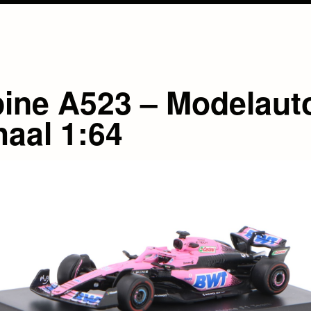
pine A523 – Modelaut
haal 1:64