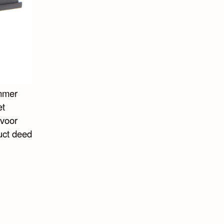
ummer
et
 voor
uct deed