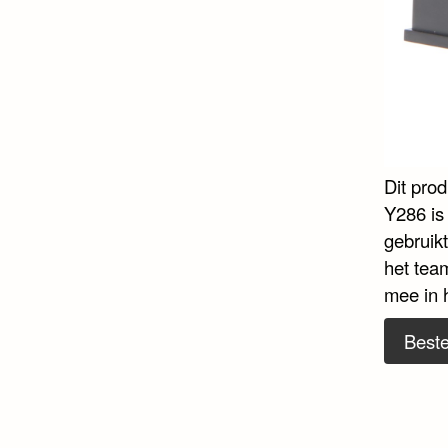
Dit pro
Y286 is 
gebruik
het tea
mee in 
Beste