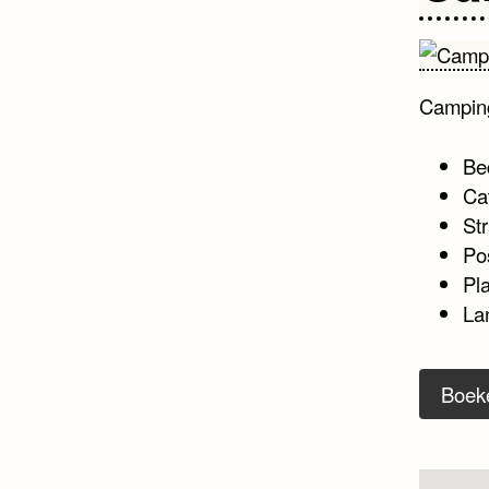
Campin
Be
Ca
Str
Po
Pl
La
Boek