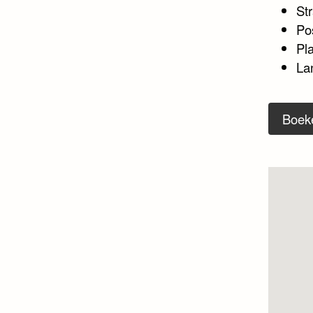
Str
Po
Pl
La
Boek