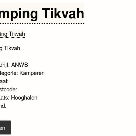
mping Tikvah
g Tikvah
drijf: ANWB
tegorie: Kamperen
aat:
stcode:
aats: Hooghalen
nd:
en