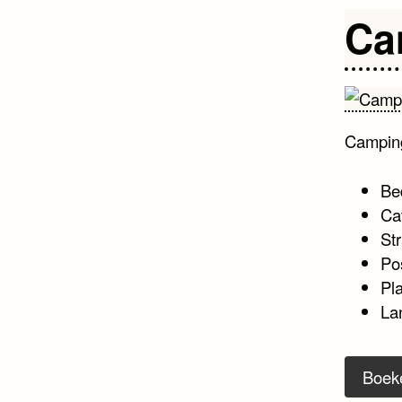
Ca
Campin
Be
Ca
Str
Po
Pl
La
Boek