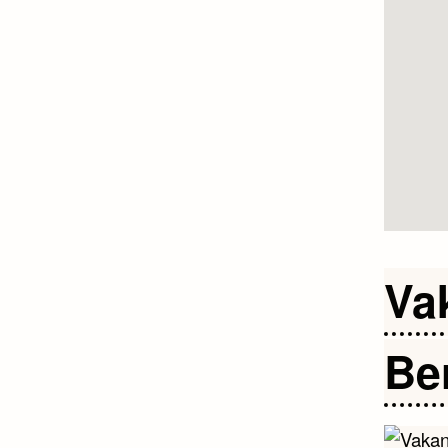
Va
Be