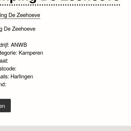
g De Zeehoeve
drijf: ANWB
tegorie: Kamperen
aat:
stcode:
aats: Harlingen
nd:
en