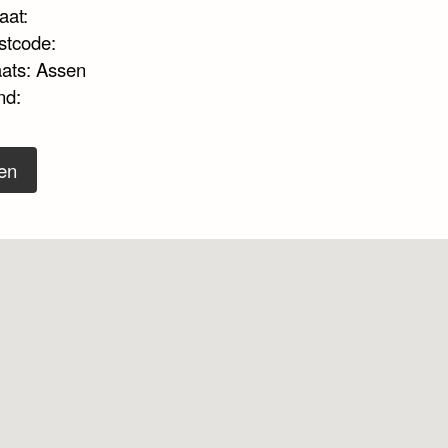
aat:
stcode:
aats: Assen
nd:
en