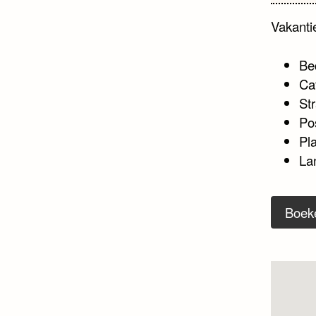
Vakant
Be
Ca
Str
Po
Pl
La
Boek