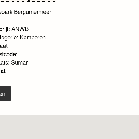
iepark Bergumermeer
drijf: ANWB
tegorie: Kamperen
aat:
stcode:
aats: Sumar
nd:
en