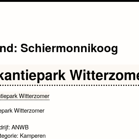
and:
Schiermonnikoog
kantiepark Witterzom
epark Witterzomer
drijf: ANWB
tegorie: Kamperen