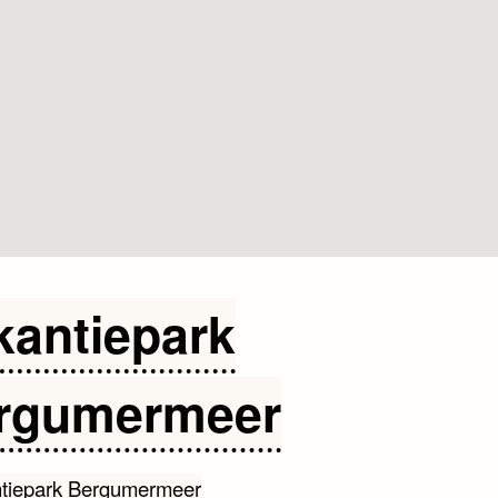
kantiepark
rgumermeer