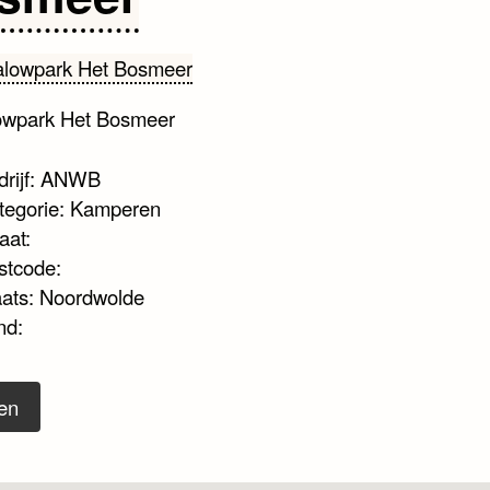
owpark Het Bosmeer
drijf: ANWB
tegorie: Kamperen
aat:
stcode:
aats: Noordwolde
nd:
en