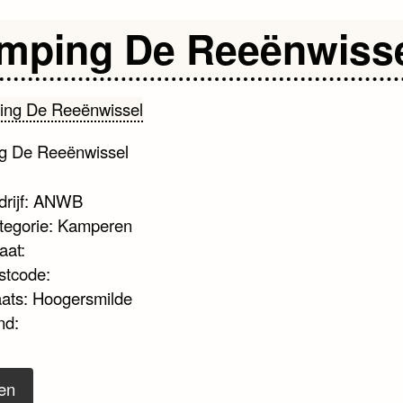
mping De Reeënwiss
g De Reeënwissel
drijf: ANWB
tegorie: Kamperen
aat:
stcode:
aats: Hoogersmilde
nd:
en