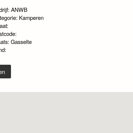
drijf: ANWB
tegorie: Kamperen
aat:
stcode:
aats: Gasselte
nd:
en