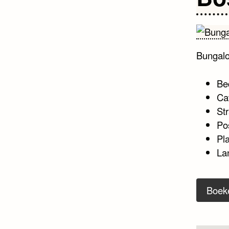
Bungal
Be
Ca
Str
Po
Pl
La
Boek