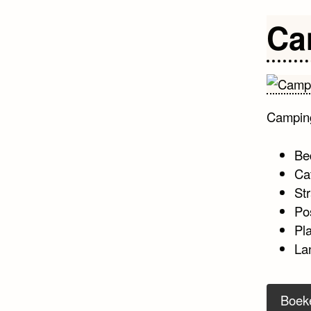
Ca
Campin
Be
Ca
Str
Po
Pl
La
Boek