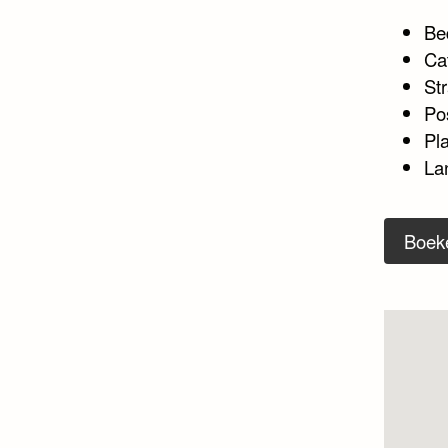
Be
Ca
Str
Po
Pl
La
Boek