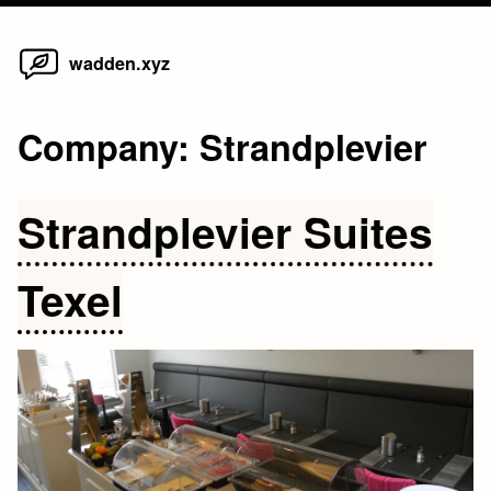
Home
Skip
wadden.xyz
to
content
Company:
Strandplevier
Strandplevier Suites
Texel