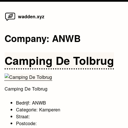
Home
Skip
wadden.xyz
to
content
Company:
ANWB
Camping De Tolbrug
Camping De Tolbrug
Bedrijf: ANWB
Categorie: Kamperen
Straat:
Postcode: